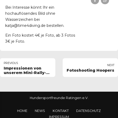
Bei Interesse könnt Ihr ein
hochauflösendes Bild ohne
Wasserzeichen bei
katja@time4diving.de bestellen.
Ein Foto kostet 4€ je Foto, ab 3 Fotos
3€ je Foto.
PREVIOUS
NEXT
Impressionen von
Fotoshooting Hoopers
unserem Mini-Rally-
Obedience Turnier
Hundersportfreunde Ratingen e.V.
HOME
NEWS
KONTAKT
DATENSCHUTZ
IMPRESSUM